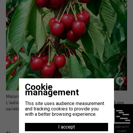
Cookie
management
Maturity
: -7j Sweetheart® (témoin)
L’autofertilité et la tardivité de floraison font de SKEENA une
This site uses audience measurement
and tracking cookies to provide you
variété adaptée à toutes les zones de production
with a better browsing experience.
I accept
MATURITY
CHART