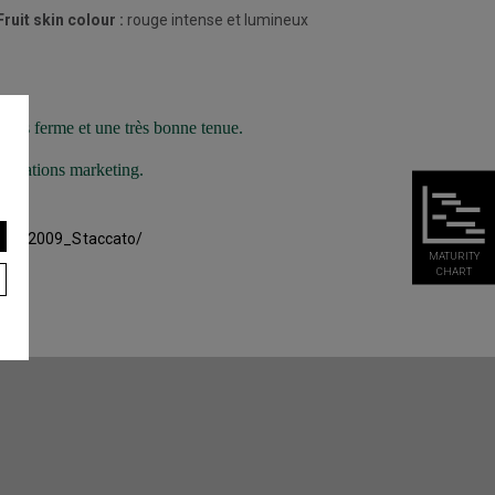
Fruit skin colour :
rouge intense et lumineux
t très ferme et une très bonne tenue.
ganisations marketing.
6/13S2009_Staccato/
MATURITY
CHART