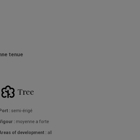
onne tenue
Tree
Port :
semi-érigé
Vigour :
moyenne a forte
Areas of development :
all