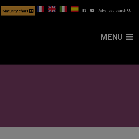
Maturity chart
Advanced search
MENU