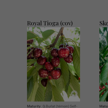
Royal Tioga (cov)
Ske
Maturity
: 0j Burlat (témoin) Self-
Matur