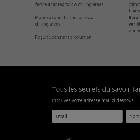
fertile adapted to low chilling areas
(témo
L’auto
More adapted to medium-low
flora
chilling areas
varié
zone
Regular, constant production
Tous les secrets du savoir-f
Inscrivez votre adresse mail ci dessous