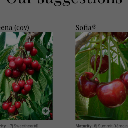
ena (cov)
Sofia®
ity
: -7j Sweetheart®
Maturity
: 8j Summit (témoin