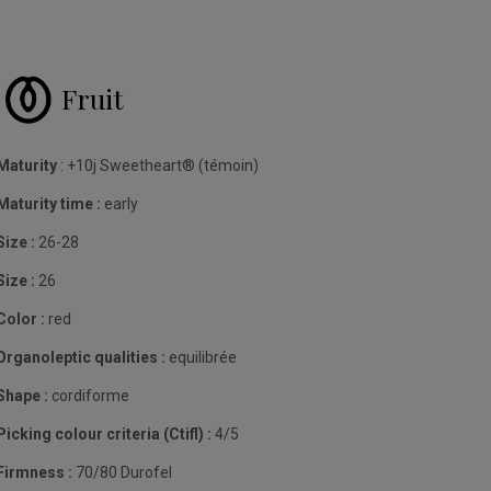
Fruit
Maturity
: +10j Sweetheart® (témoin)
Maturity time :
early
Size :
26-28
Size :
26
Color :
red
Organoleptic qualities :
equilibrée
Shape :
cordiforme
Picking colour criteria (Ctifl) :
4/5
Firmness :
70/80 Durofel