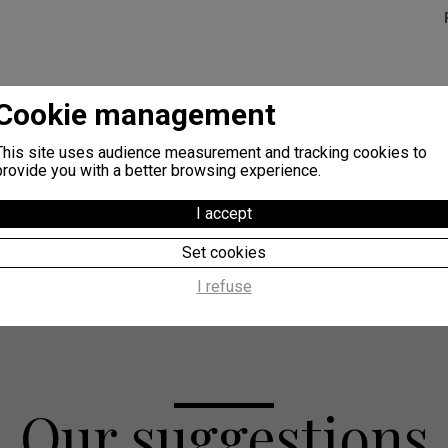
Additional information :
Cookie management
Staccato® est actuellement la variété la plus tardive avec un frui
This site uses audience measurement and tracking cookies to
Variété multipliée dans le cadre de contrats liés à une ou des or
provide you with a better browsing experience.
Plus d’informations sur le lien suivant
I accept
:
https://www.summerlandvarieties.com/varieties/product/2
Set cookies
I refuse
Our suggestions