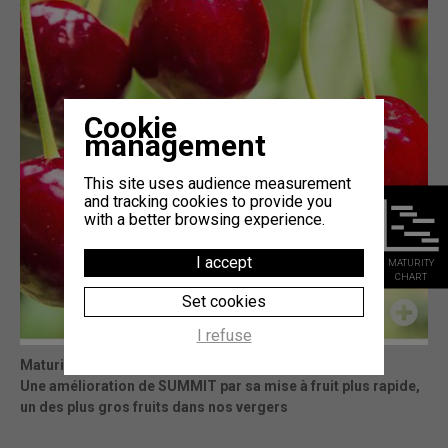
Cookie
management
This site uses audience measurement
and tracking cookies to provide you
with a better browsing experience.
I accept
MATURITY
CHART
Set cookies
I refuse
Maturity
: 20j Burlat (témoin)
Une amélioration de SUMMIT par sa mise à fruit plus rapide,
un des plus gros fruits dans nos vergers