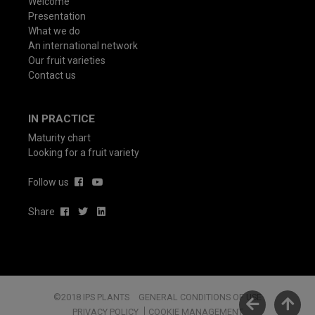
Welcome
Presentation
What we do
An international network
Our fruit varieties
Contact us
IN PRACTICE
Maturity chart
Looking for a fruit variety
Follow us
Share
©2018 IPS PLANTS
GENERAL CONDITIONS OF USE
PRIVACY POLICY
COOKIE MANAGEMENT