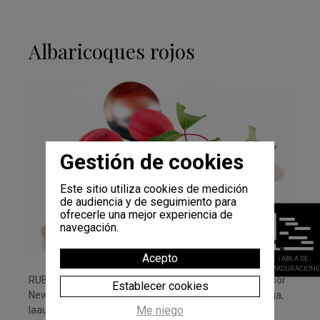
Albaricoques rojos
Gestión de cookies
Este sitio utiliza cookies de medición
de audiencia y de seguimiento para
ofrecerle una mejor experiencia de
navegación.
Acepto
TABLA DE
MADURACIONE
RUBYNGO® Gama de albaricoques rojos desarrollada por
Establecer cookies
Newcot hace ya 10 años. Epidermis completamente roja,
Me niego
laautofertilidad y deexcelentes cualidad...