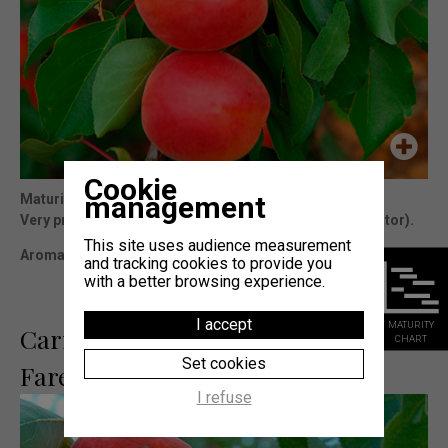
Cookie
management
Maturity
: 5j Carmingo® Mediabel (cov)
Very productive variety, it follows MEDIABEL (its pollinator).
This site uses audience measurement
Aromatic fruits.
and tracking cookies to provide you
with a better browsing experience.
I accept
MATURITY
Carmingo®
CHART
Set cookies
Farely (cov)
I refuse