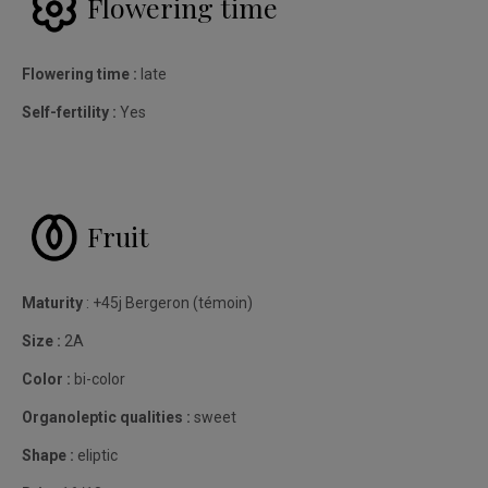
Flowering time
Flowering time :
late
Self-fertility :
Yes
Fruit
Maturity
: +45j Bergeron (témoin)
Size :
2A
Color :
bi-color
Organoleptic qualities :
sweet
Shape :
eliptic