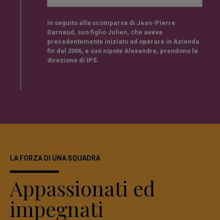
In seguito alla
scomparsa
di
Jean-Pierre
Darnaud
,
suo figlio Julien
, che aveva
precedentemente iniziato ad operare in Azienda
fin dal 2006, e
suo nipote Alexandre
, prendono la
direzione di IPS
.
LA FORZA DI UNA SQUADRA
Appassionati ed
impegnati