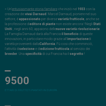
= Un’
entusiasmante storia familiare
che iniziò nel
1933
con la
creazione dei
vivai Darnaud
. Marcel Darnaud, pioniere nel suo
settore, é
appassionato
per diverse
varietà frutticole
, anche se
la professione di
editore di piante
non esiste ancora ! Negli
Stati
Uniti
, negli anni 60, appaiono delle
nuove varietà rivoluzionarie
.
La Famiglia Darnaud darà alla Francia
il beneficio
di queste
innovazioni, in particolare modo grazie all’
importazione
di
varietà provenienti dalla
California
. Fù cosi che comminciò,
l’attività di
selezione
e di
edizione frutticola
al servizio dei
breeder
. Una
specificità
di cui Francia ha il
segretto
!
9500
ETTARI DI FRUTTETI PIANTATI IN EUROPA