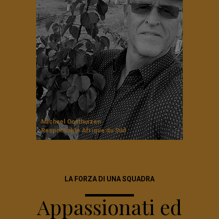
Michael Oosthuizen
Responsable Afrique du Sud
LA FORZA DI UNA SQUADRA
Appassionati ed