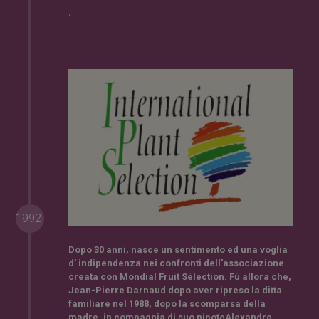
.
1992
Dopo 30 anni, nasce un sentimento ed una voglia
d’
indipendenza
nei confronti dell’associazione
creata con
Mondial Fruit Sélection
. Fù allora che,
Jean-Pierre Darnaud dopo aver ripreso la ditta
familiare nel 1988, dopo la scomparsa della
madre, in compagnia di suo nipote
Alexandre