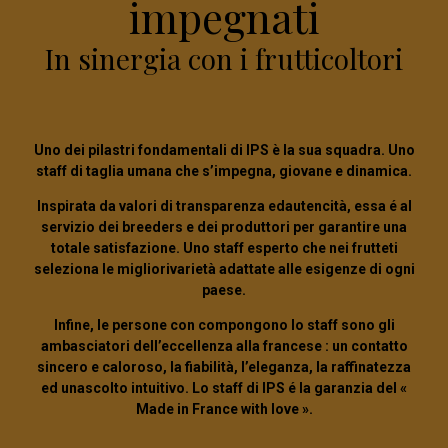
impegnati
In sinergia con i frutticoltori
Uno dei pilastri fondamentali di IPS è la sua squadra. Uno
staff
di taglia umana
che s’
impegna
,
giovane
e
dinamica
.
Inspirata da valori di
transparenza
ed
autencità
, essa é al
servizio dei breeders
e dei
produttori
per garantire una
totale satisfazione
. Uno staff esperto che nei
frutteti
seleziona
le migliori
varietà
adattate
alle
esigenze
di
ogni
paese
.
Infine, le persone con compongono lo staff sono gli
ambasciatori dell’
eccellenza alla francese
: un
contatto
sincero
e
caloroso
, la
fiabilità
, l’
eleganza
, la
raffinatezza
ed un
ascolto intuitivo
. Lo staff di IPS é la garanzia del
«
Made in France with love »
.