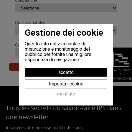
Colorazione
Qualità gustativa
Gestione dei cookie
Questo sito utilizza cookie di
Calibro
misurazione e monitoraggio del
pubblico per fornire una migliore
esperienza di navigazione.
CALENDARIO
accetto
DI
MATURAZIONE
Imposta i cookie
mi rifiuto
Tous les secrets du savoir-faire IPS dans
une newsletter
Inscrivez votre adresse mail ci dessous